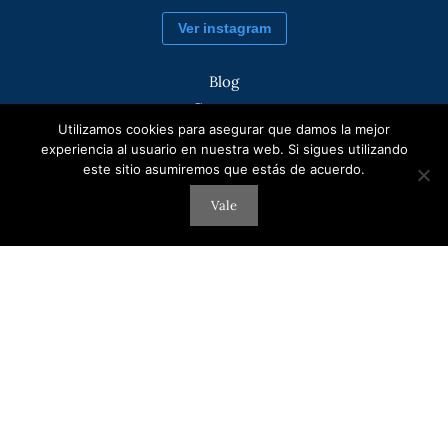
Ver instagram
Blog
Contacto
Utilizamos cookies para asegurar que damos la mejor
Academia de inglés en San Fernando
experiencia al usuario en nuestra web. Si sigues utilizando
Aviso legal
este sitio asumiremos que estás de acuerdo.
Política de cookies
Vale
Política de privacidad
Situación